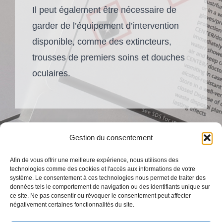
Il peut également être nécessaire de
garder de l’équipement d’intervention
disponible, comme des extincteurs,
trousses de premiers soins et douches
oculaires.
Gestion du consentement
Afin de vous offrir une meilleure expérience, nous utilisons des
technologies comme des cookies et l'accès aux informations de votre
Vous pouvez obtenir plus de renseignements
système. Le consentement à ces technologies nous permet de traiter des
données tels le comportement de navigation ou des identifiants unique sur
sur SIMDUT 2015 sur le
site du centre canadien
ce site. Ne pas consentir ou révoquer le consentement peut affecter
négativement certaines fonctionnalités du site.
d’hygiène et de sécurité au travail.