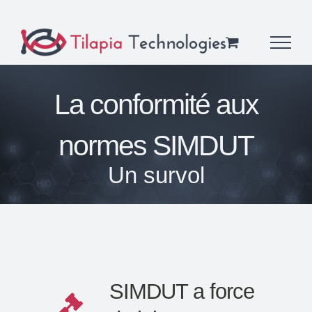
Skip
to
content
La conformité aux
normes SIMDUT
Un survol
SIMDUT a force